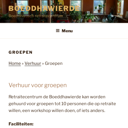
Ga
BOEDDHAWIERDE
naar
Boeddhistisch retraitecentrum
de
inhoud
Menu
GROEPEN
Home
»
Verhuur
»
Groepen
Verhuur voor groepen
Retraitecentrum de Boeddhawierde kan worden
gehuurd voor groepen tot 10 personen die op retraite
willen, een workshop willen doen, of iets anders.
Faciliteiten: