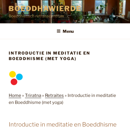
Ga
BOEDDHAWIERDE
naar
Boeddhistisch retraitecentrum
de
inhoud
Menu
INTRODUCTIE IN MEDITATIE EN
BOEDDHISME (MET YOGA)
Home
»
Triratna
»
Retraites
»
Introductie in meditatie
en Boeddhisme (met yoga)
Introductie in meditatie en Boeddhisme